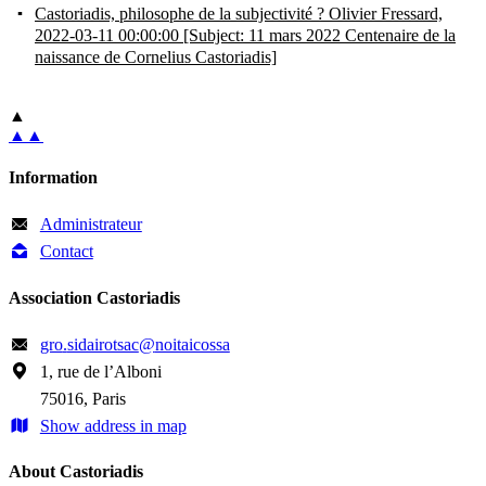
Castoriadis, philosophe de la subjectivité ?
Olivier Fressard,
2022-03-11 00:00:00
[Subject: 11 mars 2022 Centenaire de la
naissance de Cornelius Castoriadis]
▲
▲▲
Information
Administrateur
Contact
Association Castoriadis
gro
.
sidairotsac
@
noitaicossa
1, rue de l’Alboni
75016, Paris
Show address in map
About Castoriadis