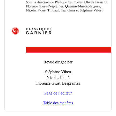
Re­vue di­ri­gée par
Sté­phane Vi­bert
Ni­co­las Pi­qué
Flo­rence Giust-Des­prai­ries
Page de l’édi­teur
Table des ma­tières