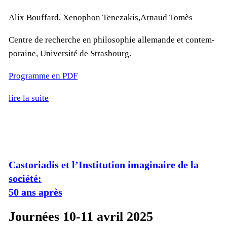
Alix Bouf­fard, Xe­no­phon Te­ne­za­kis,Ar­naud To­mès
Centre de re­cherche en phi­lo­so­phie al­le­mande et contem­
po­raine, Uni­ver­sité de Stras­bourg.
Pro­gramme en PDF
lire la suite
Castoriadis et l’Institution imaginaire de la
société:
50 ans après
Journées 10-11 avril 2025