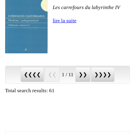
Les car­re­fours du la­by­rinthe IV
lire la suite
❮❮❮❮
❮❮
1 / 11
❯❯
❯❯❯❯
Total search results: 61