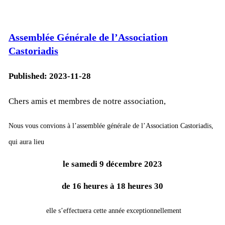
Assemblée Générale de l’Association
Castoriadis
Published:
2023-11-28
Chers amis et membres de notre as­so­cia­tion,
Nous vous convions à l’as­sem­blée gé­né­rale de l’As­so­cia­tion Cas­to­ria­dis,
qui aura lieu
le sa­medi 9 dé­cembre 2023
de 16 heures à 18 heures 30
elle s’ef­fec­tuera cette an­née ex­cep­tion­nel­le­ment