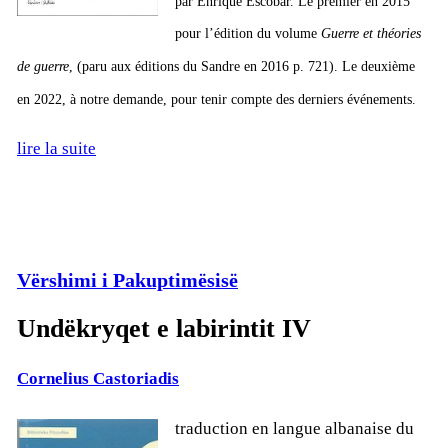
par En­rique Es­co­bar. Le pre­mier en 2015
pour l’édi­tion du vo­lume
Guerre et théo­ries
de guerre
, (paru aux édi­tions du Sandre en 2016 p. 721). L
e deuxième
en 2022, à notre de­mande, pour te­nir compte des der­niers évé­ne­ments.
lire la suite
Vërshimi i Pakuptimësisë
Undëkryqet e labirintit IV
Cornelius Castoriadis
tra­duc­tion en langue al­ba­naise du