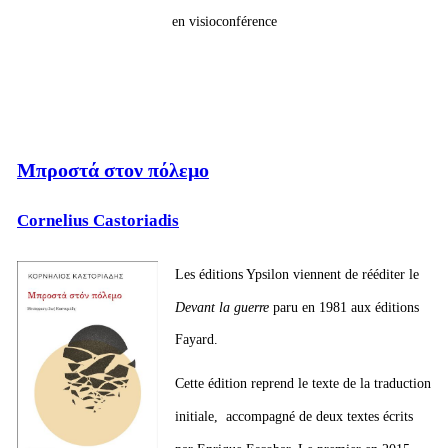
en vi­sio­con­fé­rence
Μπροστά στον πόλεμο
Cornelius Castoriadis
Les édi­tions Yp­si­lon viennent de ré­édi­ter le
De­vant la guerre
paru en 1981 aux édi­tions
Fayard.
Cette édi­tion re­prend le texte de la tra­duc­tion
ini­tiale, ac­com­pa­gné de
deux textes écrits