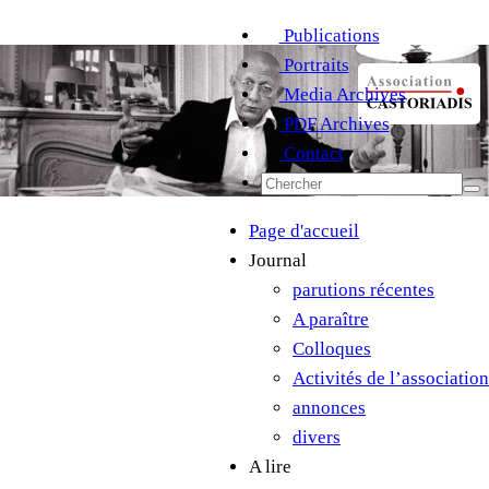
Publications
Portraits
Media Archives
PDF Archives
Contact
Page d'accueil
Journal
parutions récentes
A paraître
Colloques
Activités de l’association
annonces
divers
A lire